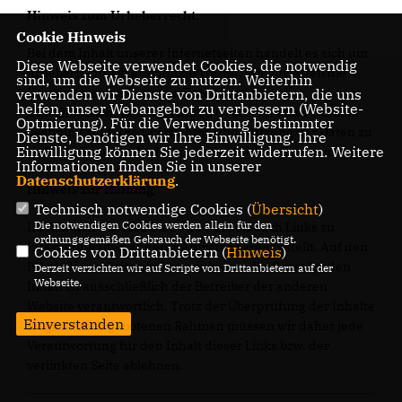
Hinweis zum Urheberrecht:
Cookie Hinweis
Bei dem Inhalt unserer Internetseiten handelt es sich um
Diese Webseite verwendet Cookies, die notwendig
urheberrechtlich geschützte Werke. Wir gestatten die
sind, um die Webseite zu nutzen. Weiterhin
Übernahme von Texten in Datenbestände, die
verwenden wir Dienste von Drittanbietern, die uns
helfen, unser Webangebot zu verbessern (Website-
ausschließlich für den privaten Gebrauch eines Nutzers
Optmierung). Für die Verwendung bestimmter
bestimmt sind. Die Übernahme und Nutzung der Daten zu
Dienste, benötigen wir Ihre Einwilligung. Ihre
Einwilligung können Sie jederzeit widerrufen. Weitere
anderen Zwecken bedarf der schriftlichen Zustimmung.
Informationen finden Sie in unserer
Datenschutzerklärung
.
Hinweis zur Haftung
Technisch notwendige Cookies (
Übersicht
)
Die notwendigen Cookies werden allein für den
Im Rahmen unseres Dienstes werden auch Links zu
ordnungsgemäßen Gebrauch der Webseite benötigt.
Internetinhalten anderer Anbieter bereitgestellt. Auf den
Cookies von Drittanbietern (
Hinweis
)
Inhalt dieser Seiten haben wir keinen Einfluss; für den
Derzeit verzichten wir auf Scripte von Drittanbietern auf der
Webseite.
Inhalt ist ausschließlich der Betreiber der anderen
Website verantwortlich. Trotz der Überprüfung der Inhalte
Einverstanden
im gesetzlich gebotenen Rahmen müssen wir daher jede
Verantwortung für den Inhalt dieser Links bzw. der
verlinkten Seite ablehnen.