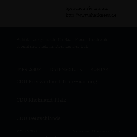
Sprechen Sie uns an.
http://www.sharkness.de
Politik hausgemacht für Saar, Mosel, Hochwald.
Rheinland-Pfalz im Drei-Länder-Eck.
IMPRESSUM
DATENSCHUTZ
KONTAKT
CDU Kreisverband Trier-Saarburg
CDU Rheinland-Pfalz
CDU Deutschlands
© 2026 CDU
Realisation: Sharkness Media