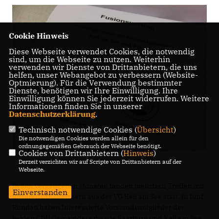
Cookie Hinweis
Diese Webseite verwendet Cookies, die notwendig
sind, um die Webseite zu nutzen. Weiterhin
verwenden wir Dienste von Drittanbietern, die uns
helfen, unser Webangebot zu verbessern (Website-
Optmierung). Für die Verwendung bestimmter
Dienste, benötigen wir Ihre Einwilligung. Ihre
Einwilligung können Sie jederzeit widerrufen. Weitere
Informationen finden Sie in unserer
Datenschutzerklärung
.
Technisch notwendige Cookies (
Übersicht
)
Die notwendigen Cookies werden allein für den
ordnungsgemäßen Gebrauch der Webseite benötigt.
Cookies von Drittanbietern (
Hinweis
)
Derzeit verzichten wir auf Scripte von Drittanbietern auf der
Webseite.
In den vergangenen Monaten fanden mehrfach Treffen mit
Einverstanden
unseren CDU Partnern aus der VG Kell am See statt. In fünf
Runden haben Interessierte Vorstandsmitglieder der
beiden CDU Gemeindeverbände Saarburg und Kell am See