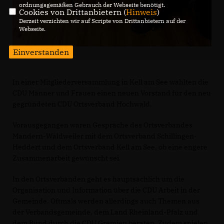
ordnungsgemäßen Gebrauch der Webseite benötigt.
Cookies von Drittanbietern (
Hinweis
)
Derzeit verzichten wir auf Scripte von Drittanbietern auf der
Webseite.
Einverstanden
In einer Mitgliederversammlung in Kell am See wählten die
CDU Männer und Frauen einen neuen Vorstand für den neu
gegründeten CDU Ortsverband Hochwald.
Vorausgegangen waren Gespräche des Ortsverbandes
Mandern-Waldweiler mit dem Ortsverband Schillingen-
Heddert und dem Ortsverband Kell am See, ob eine engere
Zusammenarbeit gewünscht sei.
In den Ortsverbänden geht es hauptsächlich um die
Organisation und Information über die CDU Arbeit in der
Gemeinde. Oftmals werden allerdings auch Themen aus
der Verbandsgemeinde, dem Land Rheinland-Pfalz und
dem Bund durch die CDU Gremien beraten. Zudem spielen