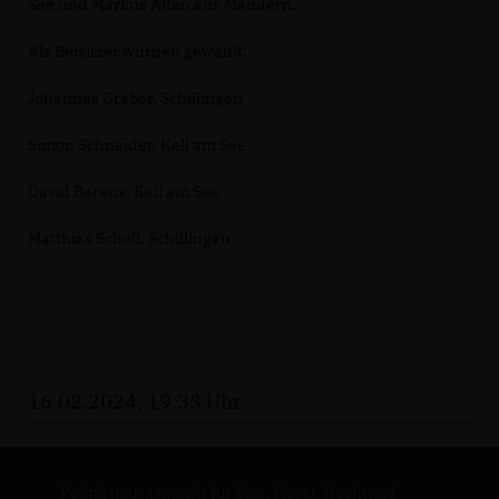
See und Markus Alten aus Mandern.
Als Beisitzer wurden gewählt:
Johannes Gräber, Schillingen
Simon Schneider, Kell am See
David Berens, Kell am See
Matthias Schell, Schillingen
16.02.2024, 19:33 Uhr
Politik hausgemacht für Saar, Mosel, Hochwald.