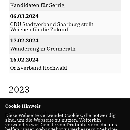
Kandidaten für Serrig
06.03.2024
CDU Stadtverband Saarburg stellt
Weichen für die Zukunft
17.02.2024
Wanderung in Greimerath
16.02.2024
Ortsverband Hochwald
2023
12.12.2023
Cookie Hinweis
Umweltkalender 2024
Diese Webseite verwendet Cookies, die notwendig
sind, um die Webseite zu nutzen. Weiterhin
12.12.2023
verwenden wir Dienste von Drittanbietern, die uns
helfen, unser Webangebot zu verbessern (Website-