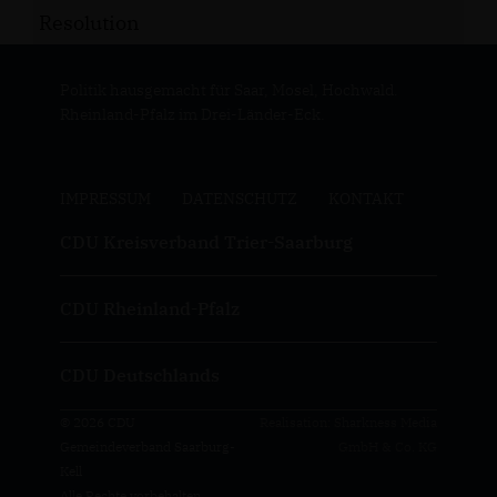
Resolution
Politik hausgemacht für Saar, Mosel, Hochwald.
Rheinland-Pfalz im Drei-Länder-Eck.
IMPRESSUM
DATENSCHUTZ
KONTAKT
CDU Kreisverband Trier-Saarburg
CDU Rheinland-Pfalz
CDU Deutschlands
© 2026 CDU
Realisation: Sharkness Media
Gemeindeverband Saarburg-
GmbH & Co. KG
Kell
Alle Rechte vorbehalten.