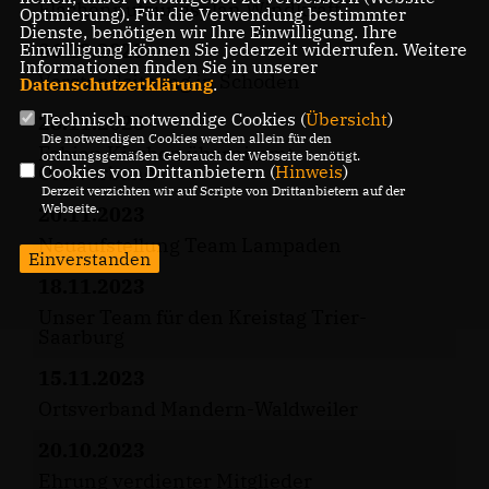
Flächennutzungsplan Windkraft
Optmierung). Für die Verwendung bestimmter
Dienste, benötigen wir Ihre Einwilligung. Ihre
06.12.2023
Einwilligung können Sie jederzeit widerrufen. Weitere
Informationen finden Sie in unserer
Vorstandsitzung in Schoden
Datenschutzerklärung
.
Technisch notwendige Cookies (
Übersicht
)
28.11.2023
Die notwendigen Cookies werden allein für den
Fabian Kirchen übernimmt
ordnungsgemäßen Gebrauch der Webseite benötigt.
Ortsverband
Cookies von Drittanbietern (
Hinweis
)
Derzeit verzichten wir auf Scripte von Drittanbietern auf der
Webseite.
20.11.2023
Neuaufstellung Team Lampaden
Einverstanden
18.11.2023
Unser Team für den Kreistag Trier-
Saarburg
15.11.2023
Ortsverband Mandern-Waldweiler
20.10.2023
Ehrung verdienter Mitglieder